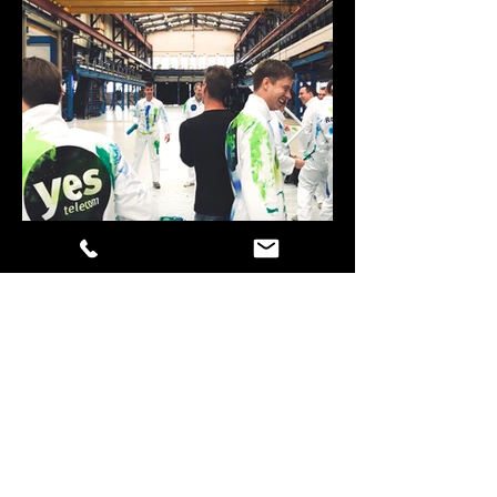
Opdrachtgever
KPN Partner Network
Script
Kees Langerak & Martijn Doornenbal
Camera & montage
Martijn Doornenbal