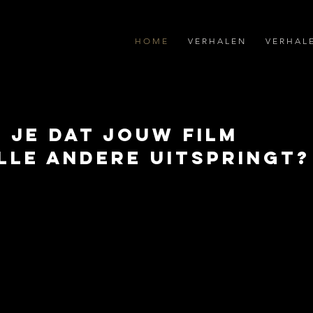
H O M E
V E R H A L E N
V E R H A L 
 je dat jouw film
lle andere uitspringt?