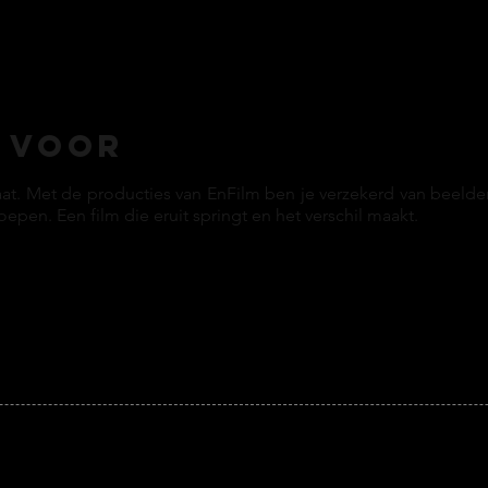
u voor
aat. Met de producties van EnFilm ben je verzekerd van beelde
epen. Een film die eruit springt en het verschil maakt.