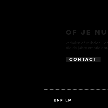
of je n
verhalen of verhalen+ g
die de juiste emotie opro
CONTACT
ENFILM